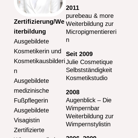
2011
purebeau & more
Zertifizierung/We
Weiterbildung zur
iterbildung
Micropigmentiereri
n
Ausgebildete
Kosmetikerin und
Seit 2009
Kosmetikausbilderi
Julie Cosmetique
Selbstständigkeit
n
Kosmetikstudio
Ausgebildete
medizinische
2008
Augenblick – Die
Fußpflegerin
Wimpernbar
Ausgebildete
Weiterbildung zur
Visagistin
Wimpernstylistin
Zertifizierte